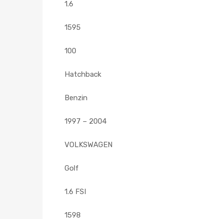
1.6
1595
100
Hatchback
Benzin
1997 – 2004
VOLKSWAGEN
Golf
1.6 FSI
1598