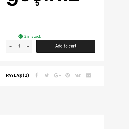
2 in stock
Vw
Add to cart
Golf4
Yıl
1998-
2004
PAYLAŞ (0)
Arası
Bsg
Sis
Far
Seti
Sağ-
Sol
1j0941699