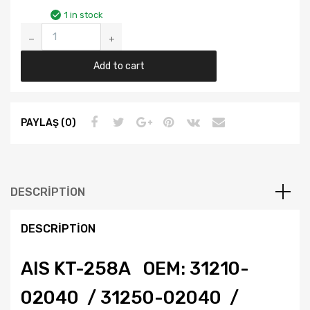
1 in stock
Toyota
Corolla
E11
Add to cart
/E12
1.4
Yil
PAYLAŞ (0)
00-
06
Aisin
Debriyaj
DESCRIPTION
Seti
Kt-
DESCRIPTION
258A
quantity
AIS KT-258A OEM: 31210-
02040 / 31250-02040 /