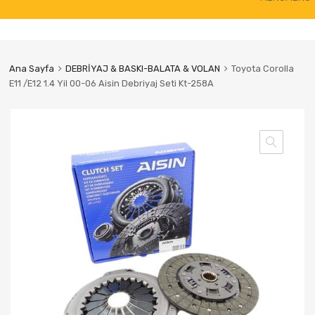
to
content
Ana Sayfa
DEBRİYAJ & BASKI-BALATA & VOLAN
Toyota Corolla
E11 /E12 1.4 Yil 00-06 Aisin Debriyaj Seti Kt-258A