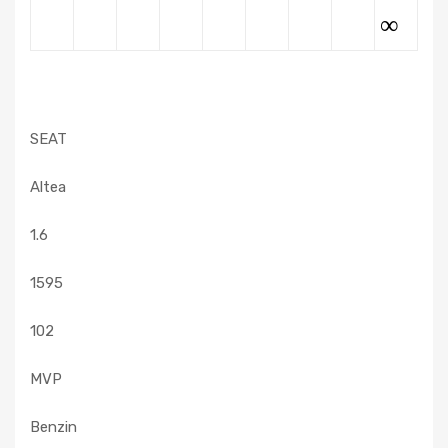
∞
SEAT
Altea
1.6
1595
102
MVP
Benzin