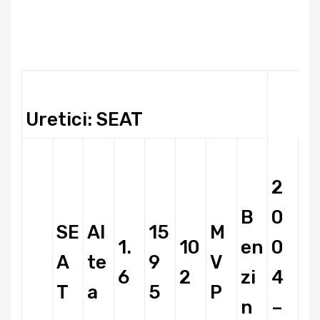
Uretici: SEAT
2
B
0
SE
Al
15
M
1.
10
en
0
A
te
9
V
6
2
zi
4
T
a
5
P
n
–