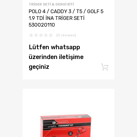
TRİGER SETİ & GERGİ KİTİ
POLO 4 / CADDY 3 / T5 / GOLF 5
1.9 TDİ İNA TRİGER SETİ
530020110
(0 reviews)
Lütfen whatsapp
üzerinden iletişime
geçiniz
Add to