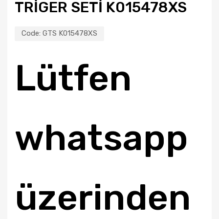
TRIGER SETI K015478XS
Code:
GTS K015478XS
Lütfen
whatsapp
üzerinden