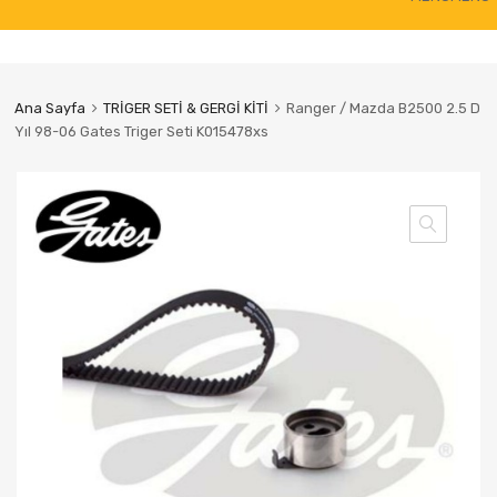
to
content
Ana Sayfa
TRİGER SETİ & GERGİ KİTİ
Ranger / Mazda B2500 2.5 D
Yıl 98-06 Gates Triger Seti K015478xs