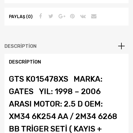
2.5
D
PAYLAŞ (0)
Yıl
98-
06
Gates
DESCRIPTION
Triger
Seti
DESCRIPTION
K015478xs
quantity
GTS K015478XS MARKA:
GATES YIL: 1998 – 2006
ARASI MOTOR: 2.5 D OEM:
XM34 6K254 AA / 2M34 6268
BB TRİGER SETİ ( KAYIS +