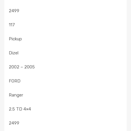
2499
117
Pickup
Dizel
2002 – 2005
FORD
Ranger
2.5 TD 4×4
2499