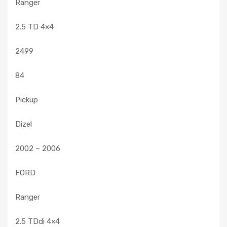
Ranger
2.5 TD 4×4
2499
84
Pickup
Dizel
2002 – 2006
FORD
Ranger
2.5 TDdi 4×4