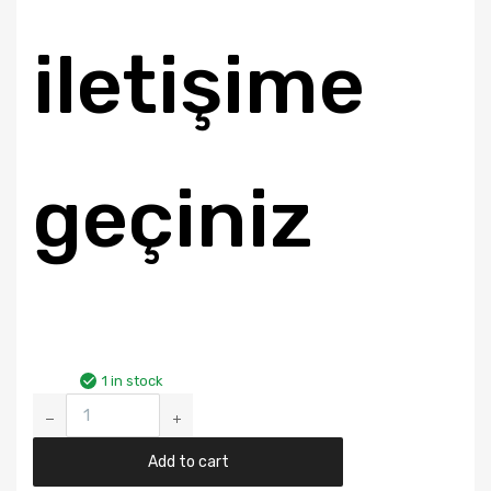
iletişime
geçiniz
1 in stock
Ranger
/
Mazda
Add to cart
B2500