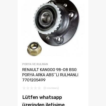
PORYA VE RULMAN
RENAULT KANGOO 98-08 BSG
PORYA ARKA ABS’`LI RULMANLI
7701205499
(0 reviews)
Lütfen whatsapp
üzerinden iletişime