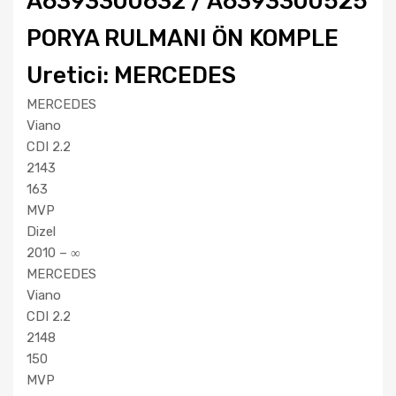
A6393300632 / A6393300525
PORYA RULMANI ÖN KOMPLE
Uretici: MERCEDES
MERCEDES
Viano
CDI 2.2
2143
163
MVP
Dizel
2010 – ∞
MERCEDES
Viano
CDI 2.2
2148
150
MVP