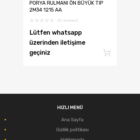
PORYA RULMANI ÖN BÜYÜK TIP
2M34 1215 AA
(0 reviews)
Lütfen whatsapp
üzerinden iletişime
geçiniz
Add to
HIZLI MENÜ
Ana Sayfa
Gizlilik politikası
Hakkımızda