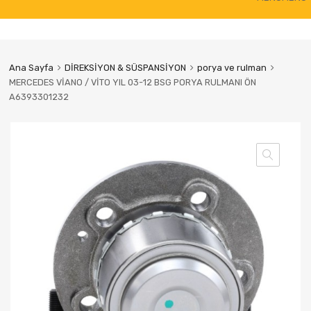
to
content
Ana Sayfa
DİREKSİYON & SÜSPANSİYON
porya ve rulman
MERCEDES VİANO / VİTO YIL 03-12 BSG PORYA RULMANI ÖN
A6393301232