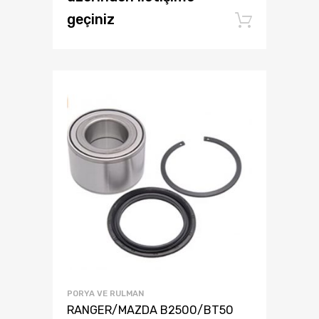
geçiniz
Add to
PORYA VE RULMAN
RANGER/MAZDA B2500/BT50