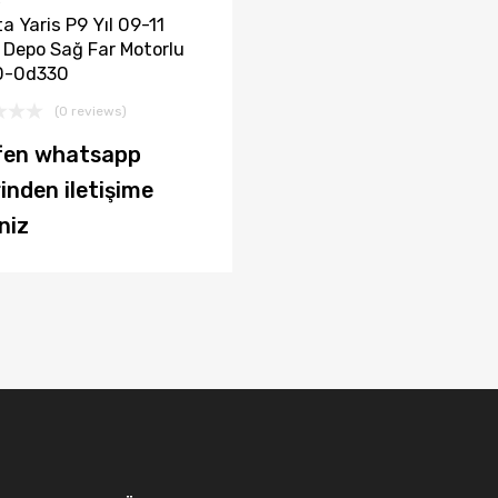
a Yaris P9 Yıl 09-11
 Depo Sağ Far Motorlu
0-0d330
(0 reviews)
fen whatsapp
inden iletişime
niz
rt