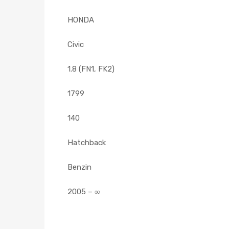
HONDA
Civic
1.8 (FN1, FK2)
1799
140
Hatchback
Benzin
2005 – ∞