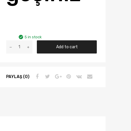
5 in stock
HONDA
Add to cart
CIVIC
(FK-
FN)
HB
PAYLAŞ (0)
DEPO
SOL
FAR
MOTOR
ÜZERİNDE
33151-
SMG-
G01