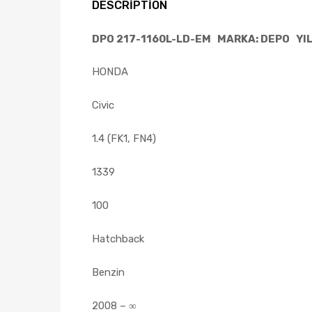
DESCRIPTION
DPO 217-1160L-LD-EM MARKA: DEPO YIL:
HONDA
Civic
1.4 (FK1, FN4)
1339
100
Hatchback
Benzin
2008 – ∞