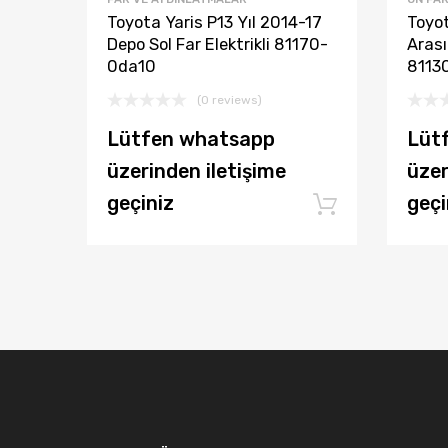
Toyota Yaris P13 Yıl 2014-17
Toyot
Depo Sol Far Elektrikli 81170-
Arası
0da10
8113
(0 reviews)
Lütfen whatsapp
Lüt
üzerinden iletişime
üzer
geçiniz
geçi
Add to ca