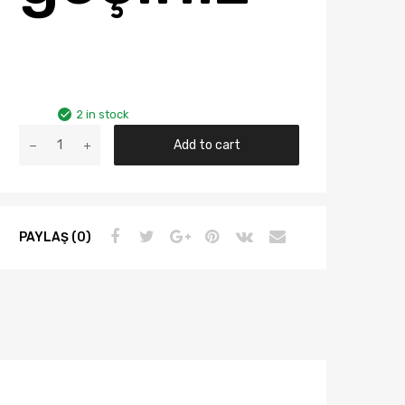
2 in stock
Golf6
Add to cart
2010-
Üzeri
Bsg
Sis
PAYLAŞ (0)
Far
Seti
Sağ-
Sol
5k0941699
/
5k0941700
quantity