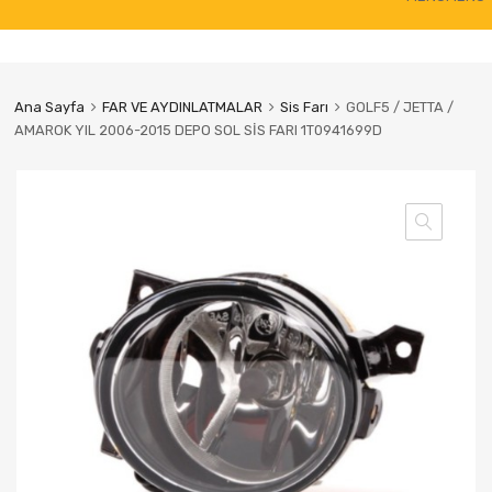
to
content
Ana Sayfa
FAR VE AYDINLATMALAR
Sis Farı
GOLF5 / JETTA /
AMAROK YIL 2006-2015 DEPO SOL SİS FARI 1T0941699D