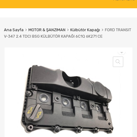
to
content
Ana Sayfa
MOTOR & ŞANZIMAN
Külbütör Kapağı
FORD TRANSIT
V-347 2.4 TDCI BSG KÜLBÜTÖR KAPAĞI 6C1Q 6K271 CE