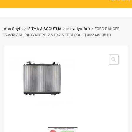
to
content
Ana Sayfa
ISITMA & SOĞUTMA
su radyatörü
FORD RANGER
12V/16V SU RADYATÖRÜ 2,5 D/2,5 TDCİ (KALE) XM348005KD