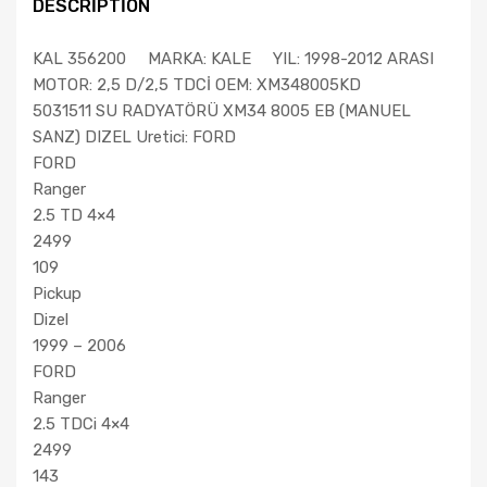
DESCRIPTION
KAL 356200 MARKA: KALE YIL: 1998-2012 ARASI
MOTOR: 2,5 D/2,5 TDCİ OEM: XM348005KD
5031511 SU RADYATÖRÜ XM34 8005 EB (MANUEL
SANZ) DIZEL Uretici: FORD
FORD
Ranger
2.5 TD 4×4
2499
109
Pickup
Dizel
1999 – 2006
FORD
Ranger
2.5 TDCi 4×4
2499
143