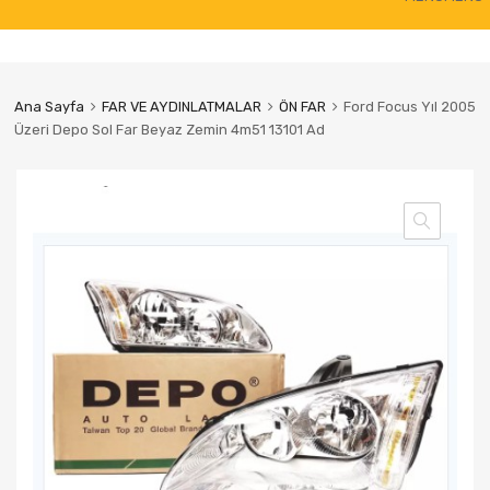
to
content
Ana Sayfa
FAR VE AYDINLATMALAR
ÖN FAR
Ford Focus Yıl 2005
Üzeri Depo Sol Far Beyaz Zemin 4m51 13101 Ad