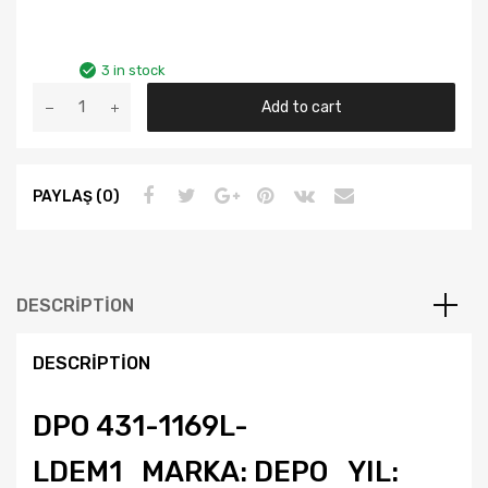
3 in stock
Ford
Add to cart
Focus
Yıl
2005
PAYLAŞ (0)
Üzeri
Depo
Sol
Far
Beyaz
DESCRIPTION
Zemin
4m51
DESCRIPTION
13101
Ad
DPO 431-1169L-
quantity
LDEM1 MARKA: DEPO YIL: