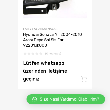
FAR VE AYDINLATMALAR
Hyundaı Sonata Yıl 2004-2010
Arası Depo Sol Sis Farı
922013k000
(0 reviews)
Lütfen whatsapp
üzerinden iletişime
geçiniz
Add to
Size Nasıl Yardımcı Olabilirim?