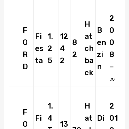
2
H
F
B
0
Fi
1.
12
at
O
8
en
0
es
2
4
ch
R
2
zi
8
ta
5
2
ba
D
n
–
ck
∞
1.
H
2
F
Fi
4
at
Di
01
O
13