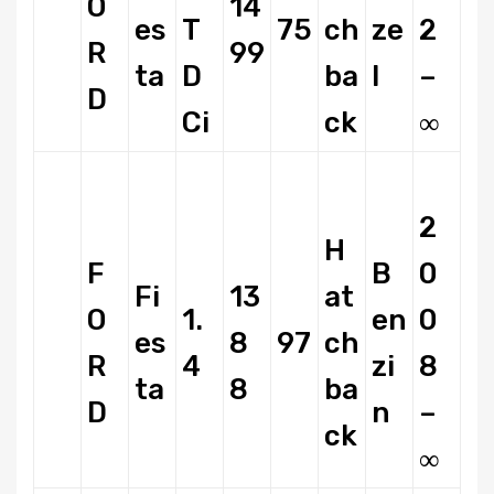
O
14
es
T
75
ch
ze
2
R
99
ta
D
ba
l
–
D
Ci
ck
∞
2
H
F
B
0
Fi
13
at
O
1.
en
0
es
8
97
ch
R
4
zi
8
ta
8
ba
D
n
–
ck
∞