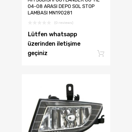
04-08 ARASI DEPO SOL STOP
LAMBASI MN190281
(0 reviews)
Lütfen whatsapp
üzerinden iletişime
geçiniz
Add to