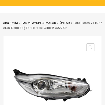
to
content
Ana Sayfa
FAR VE AYDINLATMALAR
ÖN FAR
Ford Fiesta Yıl 13-17
Arası Depo Sağ Far Mercekli C1bb 13w029 Ch