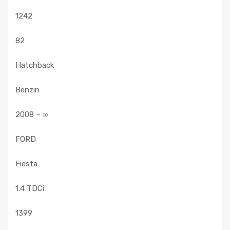
1242
82
Hatchback
Benzin
2008 – ∞
FORD
Fiesta
1.4 TDCi
1399