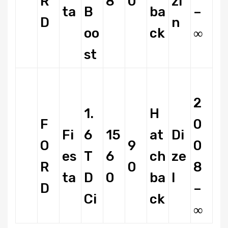
R
8
0
zi
ta
B
ba
–
D
n
oo
ck
∞
st
2
1.
H
F
0
Fi
6
15
at
Di
O
9
0
es
T
6
ch
ze
R
0
8
ta
D
0
ba
l
D
–
Ci
ck
∞