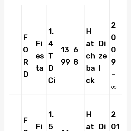
2
1.
H
F
0
Fi
4
at
Di
O
13
6
0
es
T
ch
ze
R
99
8
9
ta
D
ba
l
D
–
Ci
ck
∞
1.
H
2
F
Fi
5
at
Di
01