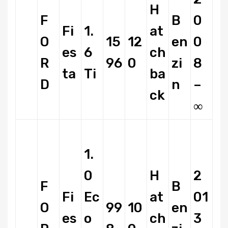
H
F
B
0
Fi
1.
at
O
15
12
en
0
es
6
ch
R
96
0
zi
8
ta
Ti
ba
D
n
–
ck
∞
1.
0
H
2
F
B
Fi
Ec
at
01
O
99
10
en
es
o
ch
3