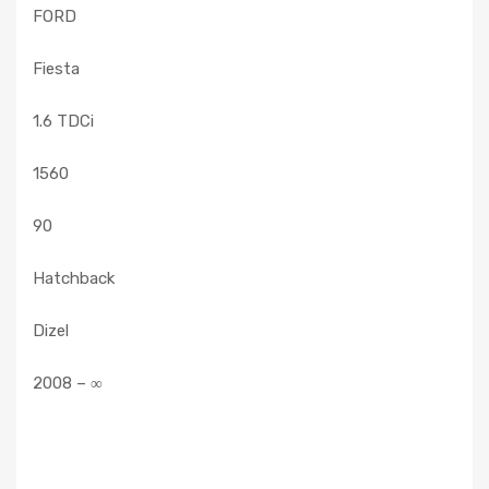
FORD
Fiesta
1.6 TDCi
1560
90
Hatchback
Dizel
2008 – ∞