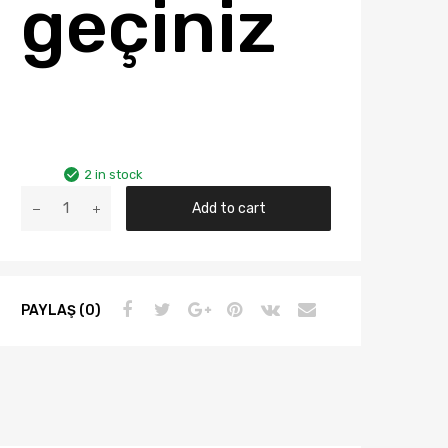
geçiniz
2 in stock
FORD
Add to cart
FİESTA
/
FUSİON
KALE
PAYLAŞ (0)
KALORİFER
RADYATÖRÜ
2S6H
18B539
AB
quantity