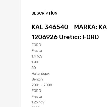
DESCRIPTION
KAL 346540 MARKA: KAL
1206926 Uretici: FORD
FORD
Fiesta
1.4 16V
1388
80
Hatchback
Benzin
2001 – 2008
FORD
Fiesta
1.25 16V