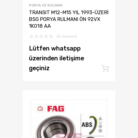
PORYA VE RULMAN
TRANSIT M12-M15 YIL 1993-ÜZERİ
BSG PORYA RULMANI ÖN 92VX
1K018 AA
(0 reviews)
Lütfen whatsapp
üzerinden iletişime
geçiniz
Add to