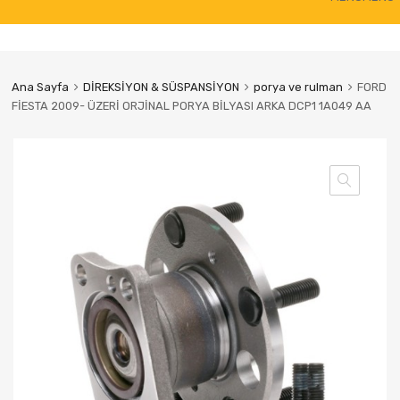
to
content
Ana Sayfa
DİREKSİYON & SÜSPANSİYON
porya ve rulman
FORD
FİESTA 2009- ÜZERİ ORJİNAL PORYA BİLYASI ARKA DCP1 1A049 AA