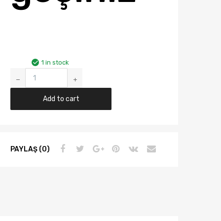
1 in stock
EXCEL
/
ELANTRA
Add to cart
/
SONATA
ORJİNAL
ATEŞLEME
PAYLAŞ (0)
BOBİNİ
HYU
2730124520
quantity