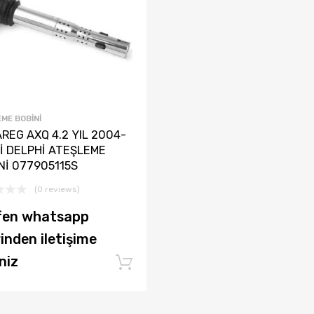
ME BOBINI
REG AXQ 4.2 YIL 2004-
İ DELPHİ ATEŞLEME
Nİ 077905115S
(0 reviews)
fen whatsapp
inden iletişime
niz
Add to cart
rt