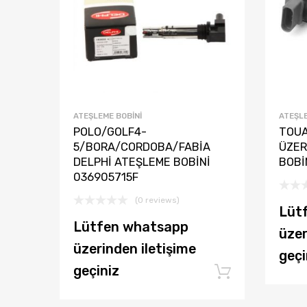
ATEŞLEME BOBINI
ATEŞLE
POLO/GOLF4-
TOUA
5/BORA/CORDOBA/FABİA
ÜZER
DELPHİ ATEŞLEME BOBİNİ
BOBİ
036905715F
(0 reviews)
Lüt
Lütfen whatsapp
üzer
üzerinden iletişime
geçi
geçiniz
Add to ca