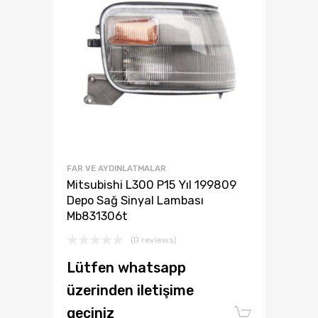
FAR VE AYDINLATMALAR
Mitsubishi L300 P15 Yıl 199809
Depo Sağ Sinyal Lambası
Mb831306t
(0 reviews)
Lütfen whatsapp
üzerinden iletişime
geçiniz
Add to