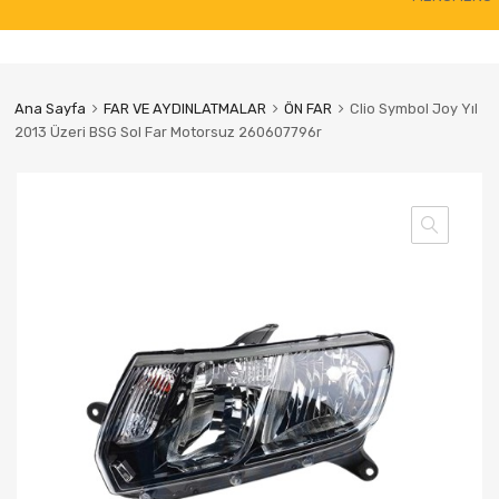
to
content
Ana Sayfa
FAR VE AYDINLATMALAR
ÖN FAR
Clio Symbol Joy Yıl
2013 Üzeri BSG Sol Far Motorsuz 260607796r