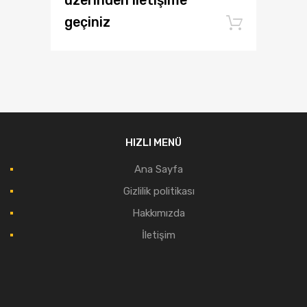
üzerinden iletişime
geçiniz
Add to
HIZLI MENÜ
Ana Sayfa
Gizlilik politikası
Hakkımızda
İletişim