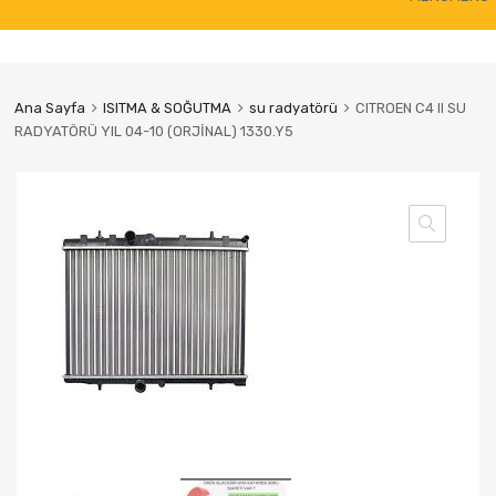
to
content
Ana Sayfa
ISITMA & SOĞUTMA
su radyatörü
CITROEN C4 II SU
RADYATÖRÜ YIL 04-10 (ORJİNAL) 1330.Y5