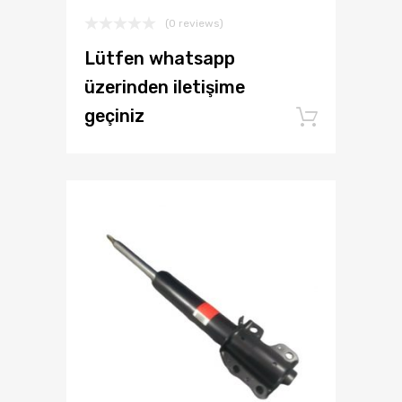
(0 reviews)
Lütfen whatsapp
üzerinden iletişime
geçiniz
Add to