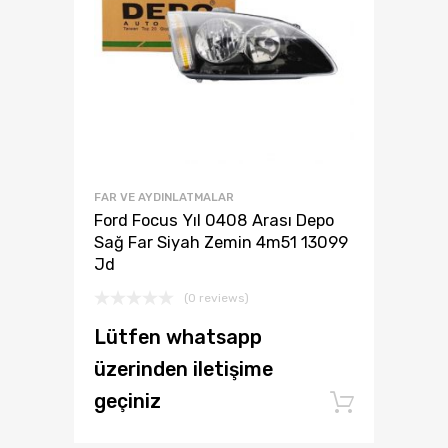
FAR VE AYDINLATMALAR
Ford Focus Yıl 0408 Arası Depo
Sağ Far Siyah Zemin 4m51 13099
Jd
(0 reviews)
Lütfen whatsapp
üzerinden iletişime
geçiniz
Add to