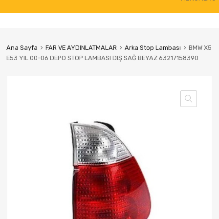
to
content
Ana Sayfa
FAR VE AYDINLATMALAR
Arka Stop Lambası
BMW X5
E53 YIL 00-06 DEPO STOP LAMBASI DIŞ SAĞ BEYAZ 63217158390