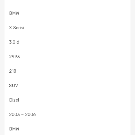
BMW
X Serisi
3.0 d
2993
218
SUV
Dizel
2003 – 2006
BMW