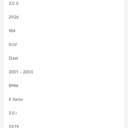
3.0 d
2926
184
SUV
Dizel
2001 – 2003
BMW
X Serisi
3.0 i
2979