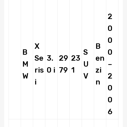
2
0
0
X
B
B
S
0
Se
3.
29
23
en
M
U
–
ris
0 i
79
1
zi
W
V
2
i
n
0
0
6