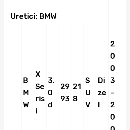
Uretici: BMW
2
0
0
X
B
3.
S
Di
3
Se
29
21
M
0
U
ze
–
ris
93
8
W
d
V
l
2
i
0
0