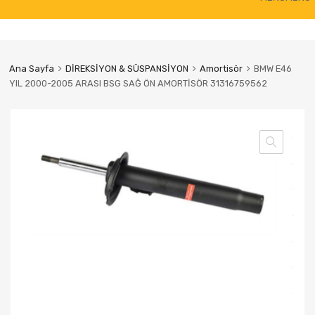
to
content
Ana Sayfa
DİREKSİYON & SÜSPANSİYON
Amortisör
BMW E46
YIL 2000-2005 ARASI BSG SAĞ ÖN AMORTİSÖR 31316759562