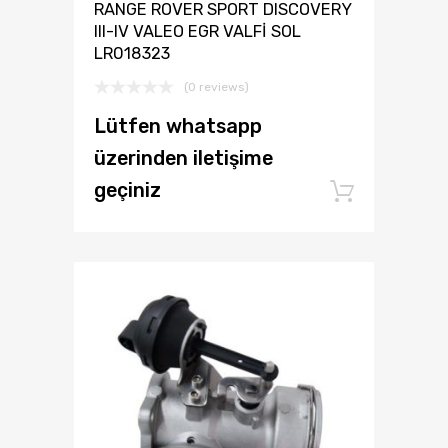
RANGE ROVER SPORT DISCOVERY
III-IV VALEO EGR VALFİ SOL
LR018323
(0 reviews)
Lütfen whatsapp
üzerinden iletişime
geçiniz
Add to