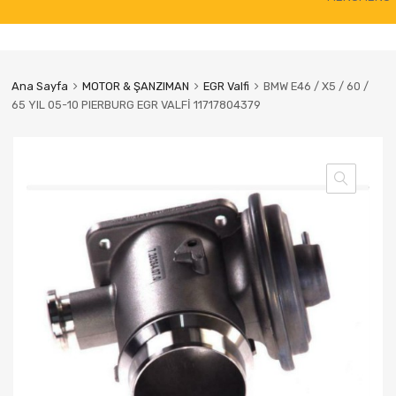
to
content
Ana Sayfa
MOTOR & ŞANZIMAN
EGR Valfi
BMW E46 / X5 / 60 /
65 YIL 05-10 PIERBURG EGR VALFİ 11717804379