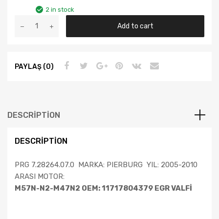
2 in stock
BMW
Add to cart
E46
/
X5
PAYLAŞ (0)
/
60
/
65
YIL
DESCRIPTION
05-
10
DESCRIPTION
PIERBURG
EGR
PRG 7.28264.07.0 MARKA: PIERBURG YIL: 2005-2010
VALFİ
ARASI MOTOR:
11717804379
M57N-N2-M47N2 OEM: 11717804379 EGR VALFİ
quantity