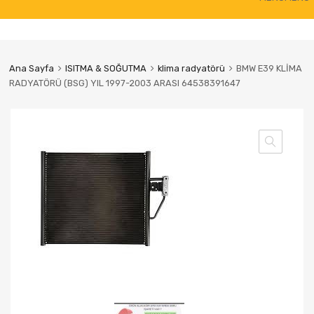
to
content
Ana Sayfa
ISITMA & SOĞUTMA
klima radyatörü
BMW E39 KLİMA
RADYATÖRÜ (BSG) YIL 1997-2003 ARASI 64538391647