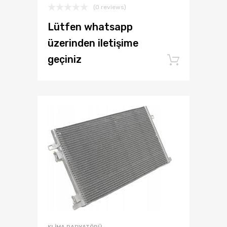
(0 reviews)
Lütfen whatsapp
üzerinden iletişime
geçiniz
Add to