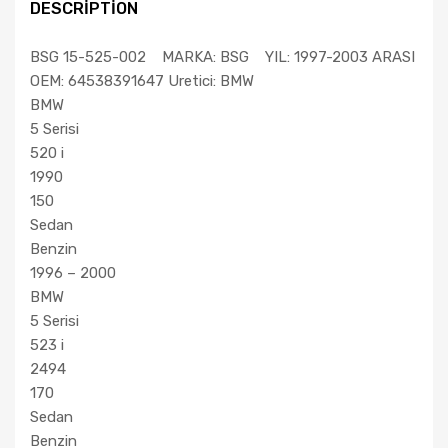
DESCRIPTION
BSG 15-525-002 MARKA: BSG YIL: 1997-2003 ARASI
OEM: 64538391647 Uretici: BMW
BMW
5 Serisi
520 i
1990
150
Sedan
Benzin
1996 – 2000
BMW
5 Serisi
523 i
2494
170
Sedan
Benzin