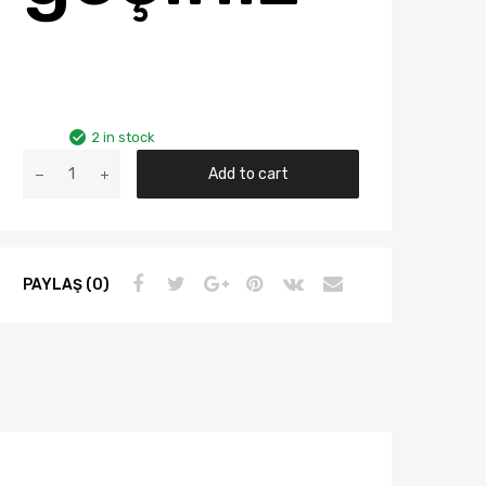
2 in stock
Audı
Add to cart
A80
B4
Yıl
91-
PAYLAŞ (0)
94
Arası
Depo
Stop
Lambası
Dış
Sağ
8A0945218B