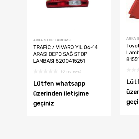
ARKA 
ARKA STOP LAMBASI
Toyot
TRAFİC / VİVARO YIL 06-14
Lamb
ARASI DEPO SAĞ STOP
8155
LAMBASI 8200415251
(0 reviews)
Lüt
Lütfen whatsapp
üzer
üzerinden iletişime
geçi
geçiniz