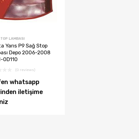
STOP LAMBASI
a Yarıs P9 Sağ Stop
ası Depo 2006-2008
1-0D110
(0 reviews)
fen whatsapp
inden iletişime
niz