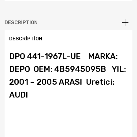
Arası
Depo
Sol
Stop
DESCRIPTION
Lambası
4B5945095B
DESCRIPTION
quantity
DPO 441-1967L-UE MARKA:
DEPO OEM: 4B5945095B YIL:
2001 – 2005 ARASI Uretici:
AUDI