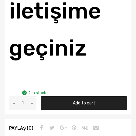
iletişime
geçiniz
2 in stock
Audı
Add to cart
A6
Yıl
2001-
PAYLAŞ (0)
2005