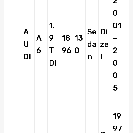
2
0
1.
01
A
Se
Di
A
9
18
13
–
U
da
ze
6
T
96
0
2
DI
n
l
DI
0
0
5
19
97