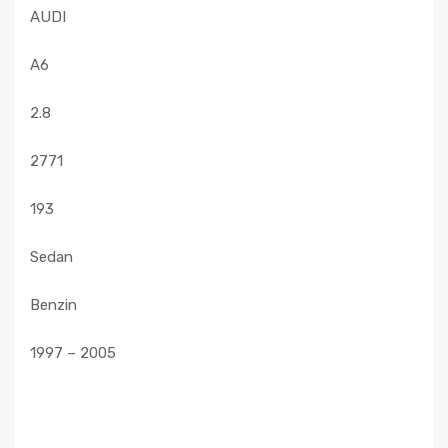
AUDI
A6
2.8
2771
193
Sedan
Benzin
1997 – 2005