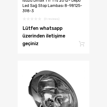
Isuzu Dmax Tfr Tfs 2012– Depo
Led Sağ Stop Lambası 8-98125-
398-3
(0 reviews)
Lütfen whatsapp
üzerinden iletişime
geçiniz
Add to