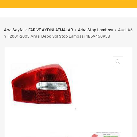
to
content
Ana Sayfa
FAR VE AYDINLATMALAR
Arka Stop Lambası
Audı A6
Yıl 2001-2005 Arası Depo Sol Stop Lambası 4B5945095B