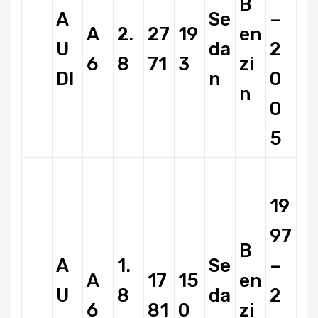
B
A
Se
–
A
2.
27
19
en
U
da
2
6
8
71
3
zi
DI
n
0
n
0
5
19
97
B
A
1.
Se
–
A
17
15
en
U
8
da
2
6
81
0
zi