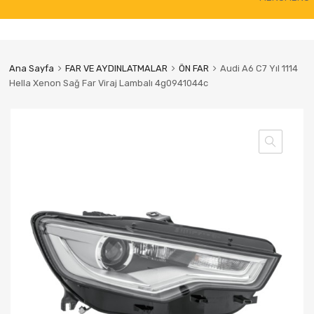
to
content
Ana Sayfa
FAR VE AYDINLATMALAR
ÖN FAR
Audi A6 C7 Yıl 1114
Hella Xenon Sağ Far Viraj Lambalı 4g0941044c