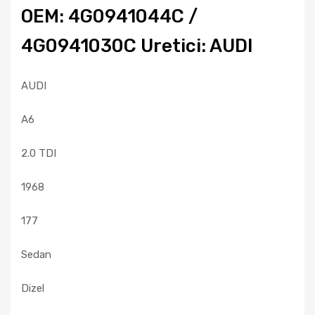
OEM: 4G0941044C /
4G0941030C Uretici: AUDI
AUDI
A6
2.0 TDI
1968
177
Sedan
Dizel