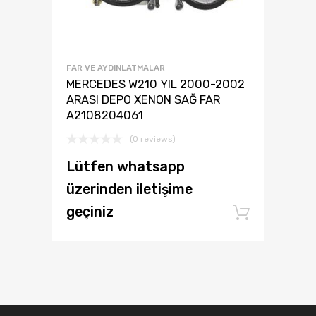
FAR VE AYDINLATMALAR
MERCEDES W210 YIL 2000-2002
ARASI DEPO XENON SAĞ FAR
A2108204061
(0 reviews)
Lütfen whatsapp
üzerinden iletişime
geçiniz
Add to