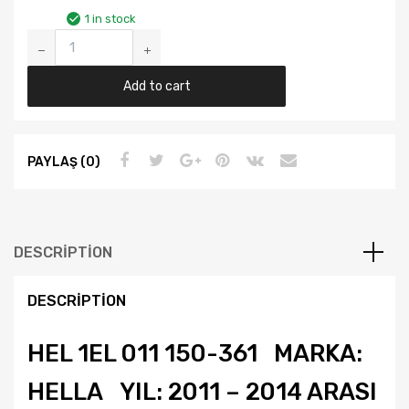
1 in stock
Audi
A6
C7
Add to cart
Yıl
1114
Hella
PAYLAŞ (0)
Xenon
Sağ
Far
Viraj
DESCRIPTION
Lambalı
4g0941044c
DESCRIPTION
quantity
HEL 1EL 011 150-361 MARKA:
HELLA YIL: 2011 – 2014 ARASI