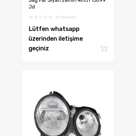
Sağ Far Siyah Zemin 4m51 13099
Jd
(0 reviews)
Lütfen whatsapp
üzerinden iletişime
geçiniz
Add to