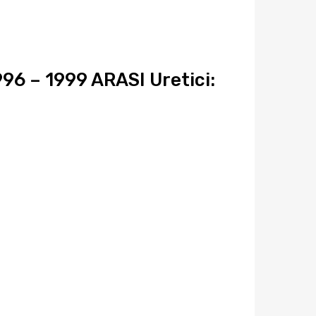
8d0953049a
quantity
 – 1999 ARASI Uretici: