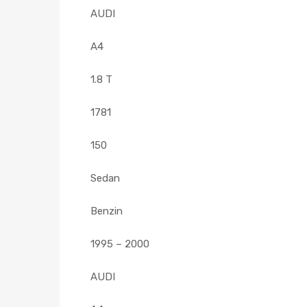
AUDI
A4
1.8 T
1781
150
Sedan
Benzin
1995 – 2000
AUDI