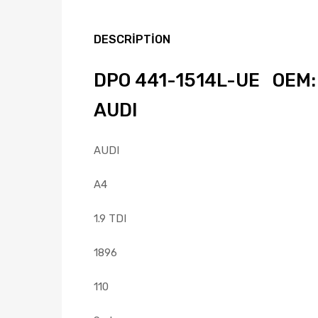
DESCRIPTION
DPO 441-1514L-UE OEM: 
AUDI
AUDI
A4
1.9 TDI
1896
110