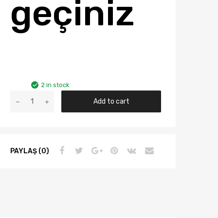
geçiniz
2 in stock
Audi
Add to cart
A4
Yıl
96-
99
PAYLAŞ (0)
Arası
Depo
Sol
Sinyal
Lambası
Şeffaf