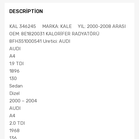
DESCRIPTION
KAL 346245 MARKA: KALE YIL: 2000-2008 ARASI
OEM: 8E1820031 KALORİFER RADYATÖRÜ
8FH351000541 Uretici: AUDI
AUDI
A4
1.9 TDI
1896
130
Sedan
Dizel
2000 – 2004
AUDI
A4
2.0 TDI
1968
136