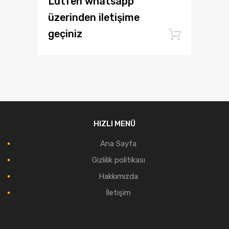
Lütfen whatsapp
üzerinden iletişime
geçiniz
Add to
HIZLI MENÜ
Ana Sayfa
Gizlilik politikası
Hakkımızda
İletişim