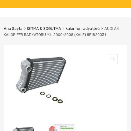
to
content
Ana Sayfa
ISITMA & SOĞUTMA
kalorifer radyatörü
AUDI A4
KALORİFER RADYATÖRÜ YIL 2000-2008 (KALE) 8E1820031