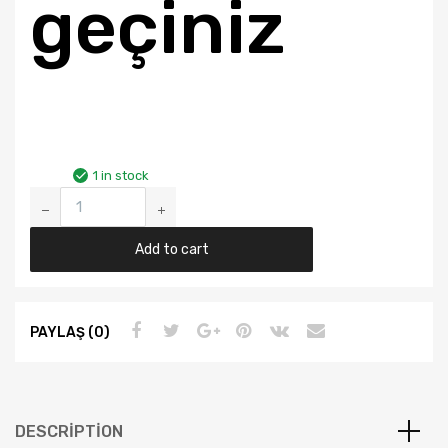
geçiniz
1 in stock
AUDI
A4
KALORİFER
Add to cart
RADYATÖRÜ
YIL
2000-
PAYLAŞ (0)
2008
(KALE)
8E1820031
quantity
DESCRIPTION