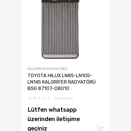
KALORIFER RADYATÖRÜ
TOYOTA HILUX LN85-LN105-
LN145 KALORİFER RADYATÖRÜ
BSG 87107-08010
(0 reviews)
Lütfen whatsapp
üzerinden iletişime
geçiniz
Add to