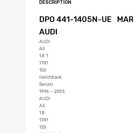
DESCRIPTION
DPO 441-1405N-UE MARKA
AUDI
AUDI
A3
1.8 T
1781
150
Hatchback
Benzin
1996 – 2003
AUDI
A3
1.8
1781
125