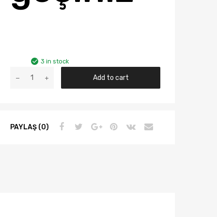
3 in stock
Audi
Add to cart
A4
A3
Yıl
1994-
PAYLAŞ (0)
2005
Depo
Çamurluk
Sinyali
Sarı
4d0949127b
quantity