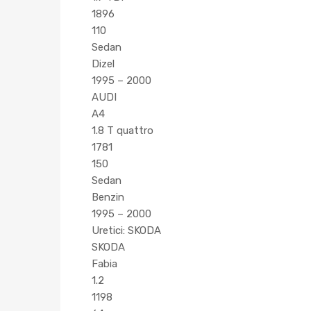
1896
110
Sedan
Dizel
1995 – 2000
AUDI
A4
1.8 T quattro
1781
150
Sedan
Benzin
1995 – 2000
Uretici: SKODA
SKODA
Fabia
1.2
1198