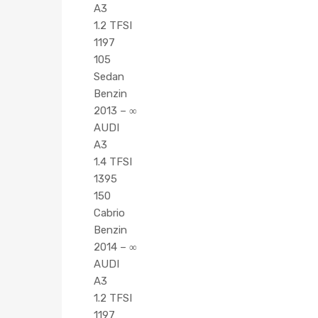
A3
1.2 TFSI
1197
105
Sedan
Benzin
2013 – ∞
AUDI
A3
1.4 TFSI
1395
150
Cabrio
Benzin
2014 – ∞
AUDI
A3
1.2 TFSI
1197