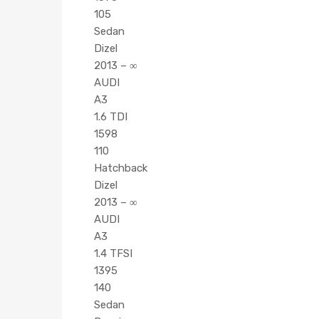
105
Sedan
Dizel
2013 – ∞
AUDI
A3
1.6 TDI
1598
110
Hatchback
Dizel
2013 – ∞
AUDI
A3
1.4 TFSI
1395
140
Sedan