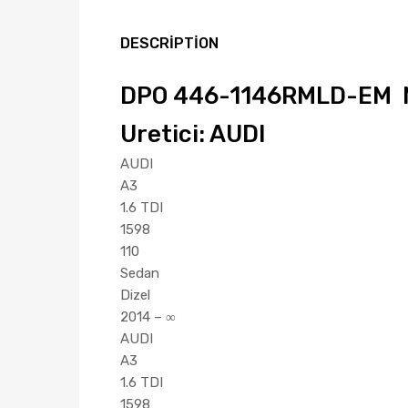
DESCRIPTION
DPO 446-1146RMLD-EM M
Uretici: AUDI
AUDI
A3
1.6 TDI
1598
110
Sedan
Dizel
2014 – ∞
AUDI
A3
1.6 TDI
1598