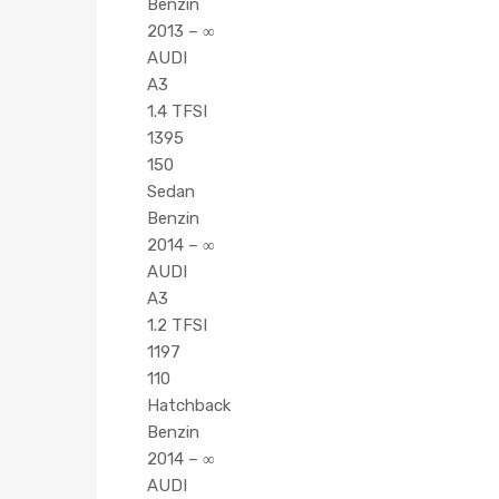
Benzin
2013 – ∞
AUDI
A3
1.4 TFSI
1395
150
Sedan
Benzin
2014 – ∞
AUDI
A3
1.2 TFSI
1197
110
Hatchback
Benzin
2014 – ∞
AUDI