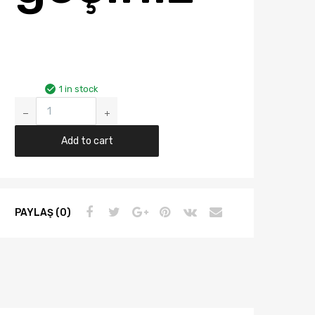
1 in stock
Audi
A3
Yıl
Add to cart
2012-
2016
Arası
Depo
PAYLAŞ (0)
Sağ
Far
Halojen
8v0941004
quantity