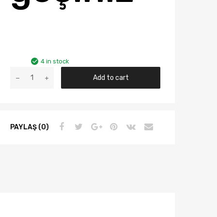
4 in stock
AUDI
Add to cart
A3
YIL
2004-
2008
PAYLAŞ (0)
ARASI
DEPO
SAĞ
FAR
HALOJEN
8P0941004A
quantity