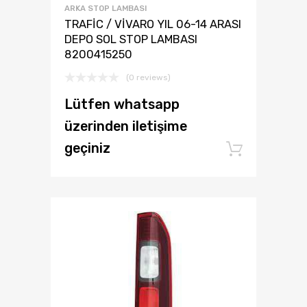
ARKA STOP LAMBASI
TRAFİC / VİVARO YIL 06-14 ARASI
DEPO SOL STOP LAMBASI
8200415250
(0 reviews)
Lütfen whatsapp
üzerinden iletişime
geçiniz
Add to