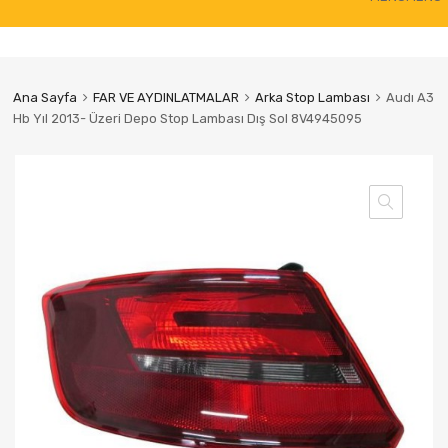
to
content
Ana Sayfa
FAR VE AYDINLATMALAR
Arka Stop Lambası
Audı A3
Hb Yıl 2013- Üzeri Depo Stop Lambası Dış Sol 8V4945095