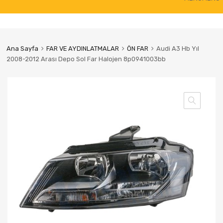
to
content
Ana Sayfa
FAR VE AYDINLATMALAR
ÖN FAR
Audi A3 Hb Yıl
2008-2012 Arası Depo Sol Far Halojen 8p0941003bb