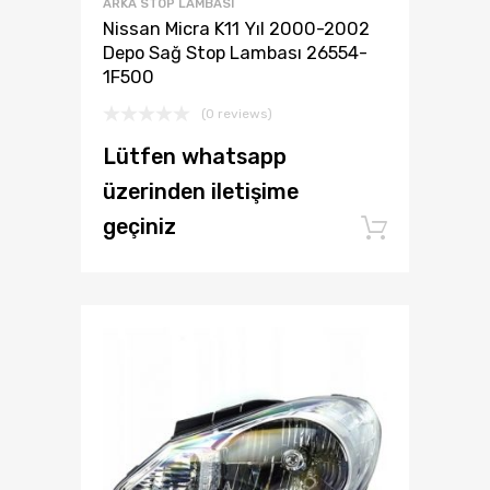
ARKA STOP LAMBASI
Nissan Micra K11 Yıl 2000-2002
Depo Sağ Stop Lambası 26554-
1F500
(0 reviews)
Lütfen whatsapp
üzerinden iletişime
geçiniz
Add to