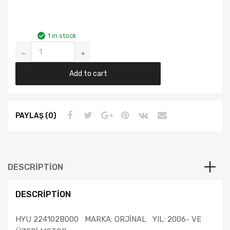
1 in stock
ACCENT
BLUE/
I20
Add to cart
/
I30/ELANTRA
ORJİNAL
PAYLAŞ (0)
KÜLBÜTÖR
KAPAĞI
224102B100
quantity
DESCRIPTION
DESCRIPTION
HYU 224102B000 MARKA: ORJİNAL YIL: 2006- VE