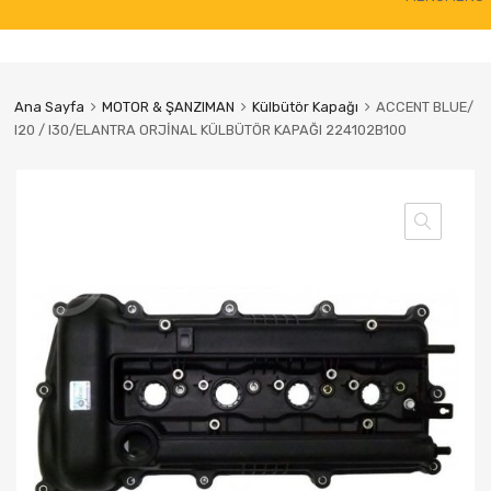
to
content
Ana Sayfa
MOTOR & ŞANZIMAN
Külbütör Kapağı
ACCENT BLUE/
I20 / I30/ELANTRA ORJİNAL KÜLBÜTÖR KAPAĞI 224102B100