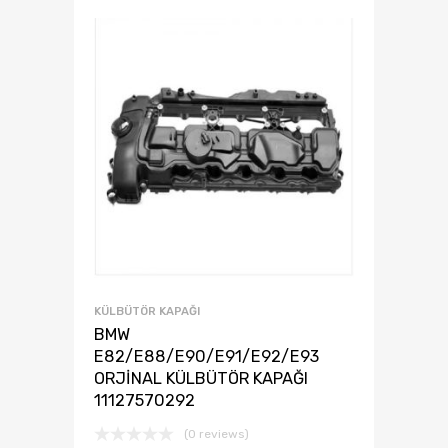
KÜLBÜTÖR KAPAĞI
BMW
E82/E88/E90/E91/E92/E93
ORJİNAL KÜLBÜTÖR KAPAĞI
11127570292
(0 reviews)