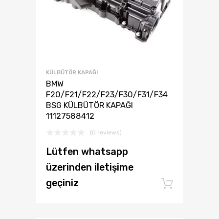
KÜLBÜTÖR KAPAĞI
BMW
F20/F21/F22/F23/F30/F31/F34
BSG KÜLBÜTÖR KAPAĞI
11127588412
(0 reviews)
Lütfen whatsapp
üzerinden iletişime
geçiniz
Add to