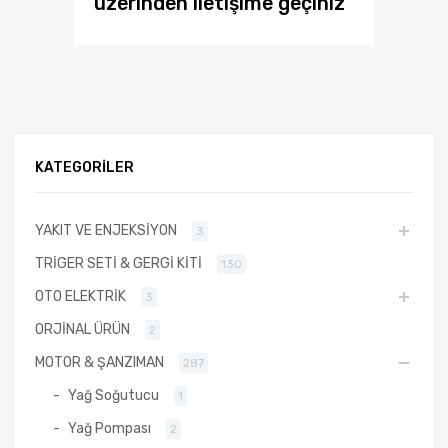
üzerinden iletişime geçiniz
KATEGORILER
YAKIT VE ENJEKSİYON
3
TRİGER SETİ & GERGİ KİTİ
130
OTO ELEKTRİK
3
ORJİNAL ÜRÜN
2
MOTOR & ŞANZIMAN
287
Yağ Soğutucu
1
Yağ Pompası
2