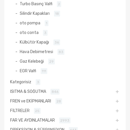
Turbo Basınç Valfi
2
Silindir Kapakları
18
oto pompa
1
oto conta
3
Külbütör Kapağı
36
Hava Debimetresi
83
Gaz Kelebeği
29
EGR Valfi
111
Kategorisiz
3
ISITMA & SOĞUTMA
846
FREN ve EKİPMANLARI
28
FİLTRELER
25
FAR VE AYDINLATMALAR
2993
DİREKSİYON & SÜSPANSİYON